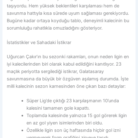
taşıyordu. Hem yüksek beklentileri karşılaması hem de
savunma hattıyla kısa sürede uyum sağlaması gerekiyordu.
Bugüne kadar ortaya koyduğu tablo, deneyimli kalecinin bu
sorumluluğu rahatlıkla omuzladığını gösteriyor.
İstatistikler ve Sahadaki İstikrar
Uğurcan Çakır’ın bu sezonki rakamları, onun neden ligin en
iyi kalecilerinden biri olarak kabul edildiğini kanıtlıyor. 23
maçlık periyotta sergilediği istikrar, Galatasaray
savunmasına da büyük bir özgüven aşılamış durumda. İşte
milli kalecinin sezon karnesinden öne çıkan bazı detaylar:
Süper Lig’de çıktığı 23 karşılaşmanın 10’unda
kalesini tamamen gole kapattı.
Toplamda kalesinde yalnızca 15 gol görerek ligin
en az gol yiyen isimlerinden biri oldu.
Özellikle ligin son üç haftasında hiçbir gol izni
vermeyerek form grafiğini zirveye taşıdı.