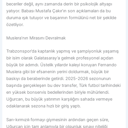
beceriler değil, aynı zamanda derin bir psikolojik altyapı
yatıyor. Babası Mustafa Çakır’ın son açıklamaları da bu
duruma ışık tutuyor ve başarının formülünü net bir şekilde
özetliyor.
Muslera’nın Mirasını Devralmak
Trabzonspor’da kaptanlık yapmış ve şampiyonluk yaşamış
bir isim olarak Galatasaray’a gelmek profesyonel açıdan
büyük bir adımdı. Üstelik yıllardır kaleyi koruyan Fernando
Muslera gibi bir efsanenin yerini doldurmak, büyük bir
baskıyı da beraberinde getirdi. 2025-2026 sezonunun
başında gerçekleşen bu dev transfer, Türk futbol tarihindeki
en yüksek bonservis bedellerinden biriyle mühürlendi.
Uğurcan, bu büyük yatırımın karşılığını sahada vermeye
odaklanarak sezona hızlı bir giriş yaptı.
Sarı-kırmızılı formayı giymesinin ardından geçen süre,
Uğurcan için tam anlamıyla bir olgunluk sınavı niteliği