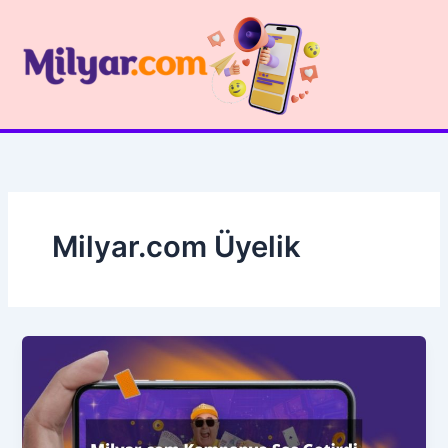
İçeriğe
atla
Milyar.com Üyelik