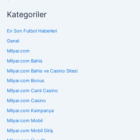
Kategoriler
En Son Futbol Haberleri
Genel
Milyar.com
Milyar.com Bahis
Milyar.com Bahis ve Casino Sitesi
Milyar.com Bonus
Milyar.com Canlı Casino
Milyar.com Casino
Milyar.com Kampanya
Milyar.com Mobil
Milyar.com Mobil Giriş