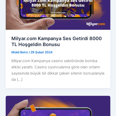
Milyar.com Kampanya Ses Getirdi 8000
TL Hoşgeldin Bonusu
Mobil Betci
/
29 Şubat 2024
Milyar.com Kampanya casino sektöründe bomba
etkisi yarattı. Casino oyuncularına göre olan ortamı
sayesinde büyük bir dikkat çeken sitenin bonuslarıyla
da […]