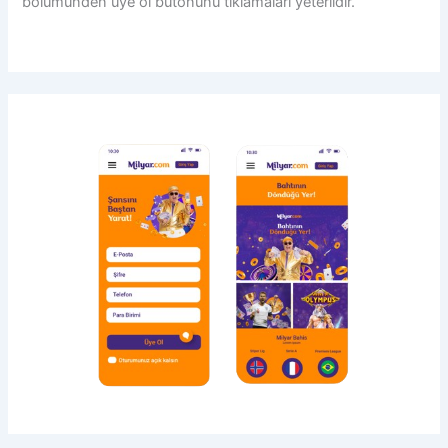
bölümünden üye ol butonunu tıklamaları yeterlidir.