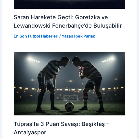
Saran Harekete Geçti: Goretzka ve
Lewandowski Fenerbahçe’de Buluşabilir
En Son Futbol Haberleri
/ Yazan
İpek Parlak
Tüpraş’ta 3 Puan Savaşı: Beşiktaş –
Antalyaspor