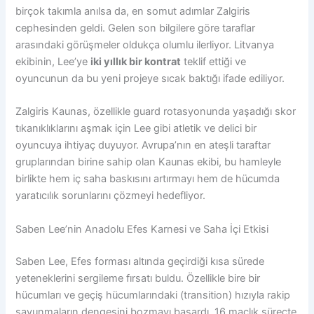
birçok takımla anılsa da, en somut adımlar Zalgiris
cephesinden geldi. Gelen son bilgilere göre taraflar
arasındaki görüşmeler oldukça olumlu ilerliyor. Litvanya
ekibinin, Lee’ye
iki yıllık bir kontrat
teklif ettiği ve
oyuncunun da bu yeni projeye sıcak baktığı ifade ediliyor.
Zalgiris Kaunas, özellikle guard rotasyonunda yaşadığı skor
tıkanıklıklarını aşmak için Lee gibi atletik ve delici bir
oyuncuya ihtiyaç duyuyor. Avrupa’nın en ateşli taraftar
gruplarından birine sahip olan Kaunas ekibi, bu hamleyle
birlikte hem iç saha baskısını artırmayı hem de hücumda
yaratıcılık sorunlarını çözmeyi hedefliyor.
Saben Lee’nin Anadolu Efes Karnesi ve Saha İçi Etkisi
Saben Lee, Efes forması altında geçirdiği kısa sürede
yeteneklerini sergileme fırsatı buldu. Özellikle bire bir
hücumları ve geçiş hücumlarındaki (transition) hızıyla rakip
savunmaların dengesini bozmayı başardı. 16 maçlık süreçte