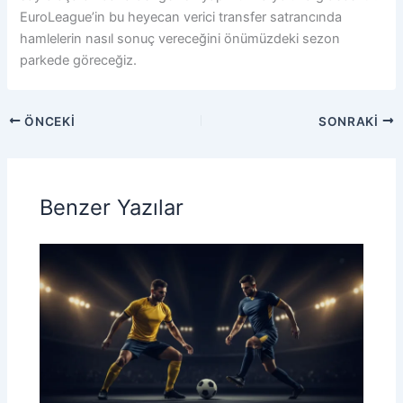
EuroLeague’in bu heyecan verici transfer satrancında
hamlelerin nasıl sonuç vereceğini önümüzdeki sezon
parkede göreceğiz.
ÖNCEKI
SONRAKI
Benzer Yazılar