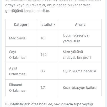
ortaya koyduğu rakamlar, onun neden bu kadar talep
gördüğünü kanıtlar nitelikte.
Kategori
İstatistik
Analiz
Uyum süreci için
Maç Sayısı
16
yeterli süre
Sayı
Skor yükünü
11.2
Ortalaması
sırtlayabilen profil
Asist
3.7
Oyun kurma becerisi
Ortalaması
Ribaund
1.7
Kısa rotasyon katkısı
Ortalaması
Bu istatistiklerin ötesinde Lee, savunmada topa yaptığı