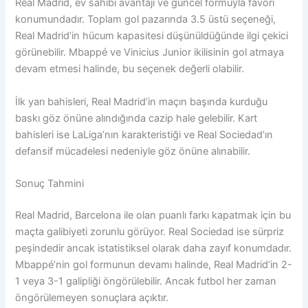
Real Madrid, ev sahibi avantajı ve güncel formuyla favori
konumundadır. Toplam gol pazarında 3.5 üstü seçeneği,
Real Madrid’in hücum kapasitesi düşünüldüğünde ilgi çekici
görünebilir. Mbappé ve Vinicius Junior ikilisinin gol atmaya
devam etmesi halinde, bu seçenek değerli olabilir.
İlk yarı bahisleri, Real Madrid’in maçın başında kurduğu
baskı göz önüne alındığında cazip hale gelebilir. Kart
bahisleri ise LaLiga’nın karakteristiği ve Real Sociedad’ın
defansif mücadelesi nedeniyle göz önüne alınabilir.
Sonuç Tahmini
Real Madrid, Barcelona ile olan puanlı farkı kapatmak için bu
maçta galibiyeti zorunlu görüyor. Real Sociedad ise sürpriz
peşindedir ancak istatistiksel olarak daha zayıf konumdadır.
Mbappé’nin gol formunun devamı halinde, Real Madrid’in 2-
1 veya 3-1 galipliği öngörülebilir. Ancak futbol her zaman
öngörülemeyen sonuçlara açıktır.