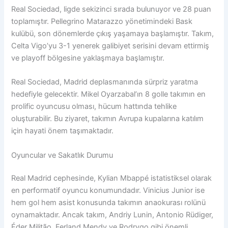
Real Sociedad, ligde sekizinci sırada bulunuyor ve 28 puan
toplamıştır. Pellegrino Matarazzo yönetimindeki Bask
kulübü, son dönemlerde çıkış yaşamaya başlamıştır. Takım,
Celta Vigo’yu 3-1 yenerek galibiyet serisini devam ettirmiş
ve playoff bölgesine yaklaşmaya başlamıştır.
Real Sociedad, Madrid deplasmanında sürpriz yaratma
hedefiyle gelecektir. Mikel Oyarzabal’ın 8 golle takımın en
prolific oyuncusu olması, hücum hattında tehlike
oluşturabilir. Bu ziyaret, takımın Avrupa kupalarına katılım
için hayati önem taşımaktadır.
Oyuncular ve Sakatlık Durumu
Real Madrid cephesinde, Kylian Mbappé istatistiksel olarak
en performatif oyuncu konumundadır. Vinicius Junior ise
hem gol hem asist konusunda takımın anaokurası rolünü
oynamaktadır. Ancak takım, Andriy Lunin, Antonio Rüdiger,
Éder Militão, Ferland Mendy ve Rodrygo gibi önemli