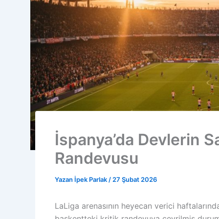
İspanya’da Devlerin S
Randevusu
Yazan
İpek Parlak
/
27 Şubat 2026
LaLiga arenasının heyecan verici haftalarında
başkentteki kritik randevuya çevrilmiş durumd