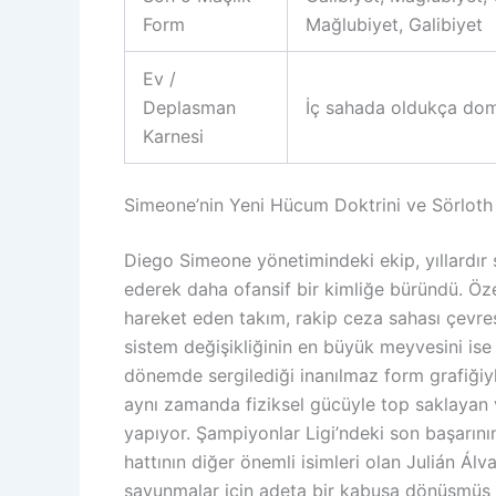
Form
Mağlubiyet, Galibiyet
Ev /
Deplasman
İç sahada oldukça do
Karnesi
Simeone’nin Yeni Hücum Doktrini ve Sörloth 
Diego Simeone yönetimindeki ekip, yıllardır
ederek daha ofansif bir kimliğe büründü. Öze
hareket eden takım, rakip ceza sahası çevr
sistem değişikliğinin en büyük meyvesini ise
dönemde sergilediği inanılmaz form grafiğiyle
aynı zamanda fiziksel gücüyle top saklayan 
yapıyor. Şampiyonlar Ligi’ndeki son başarını
hattının diğer önemli isimleri olan Julián Ál
savunmalar için adeta bir kabusa dönüşmüş