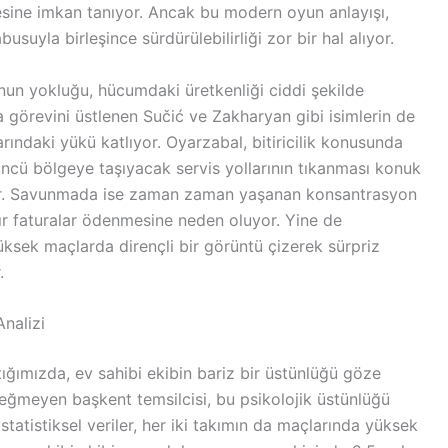
mesine imkan tanıyor. Ancak bu modern oyun anlayışı,
busuyla birleşince sürdürülebilirliği zor bir hal alıyor.
nun yokluğu, hücumdaki üretkenliği ciddi şekilde
görevini üstlenen Sučić ve Zakharyan gibi isimlerin de
arındaki yükü katlıyor. Oyarzabal, bitiricilik konusunda
üçüncü bölgeye taşıyacak servis yollarının tıkanması konuk
yor. Savunmada ise zaman zaman yaşanan konsantrasyon
ır faturalar ödenmesine neden oluyor. Yine de
üksek maçlarda dirençli bir görüntü çizerek sürpriz
.
Analizi
tığımızda, ev sahibi ekibin bariz bir üstünlüğü göze
n eğmeyen başkent temsilcisi, bu psikolojik üstünlüğü
atistiksel veriler, her iki takımın da maçlarında yüksek