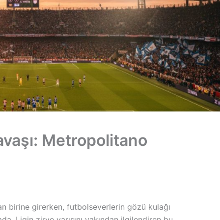
avaşı: Metropolitano
n birine girerken, futbolseverlerin gözü kulağı
a. Ligin zirve yarışını yakından ilgilendiren bu