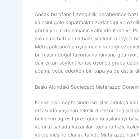
Ancak bu ofansif zenginlik beraberinde bazı
kalesini gole kapatmakta zorlandığı ve özellik
görülüyor. Orta sahanın kalbinde Koke ve Pab
savunma hattındaki bazı isimlerin bireysel ha
Metropolitano’da oynamanın verdiği özgüven, t
bu maçın doğal favorisi konumuna getiriyor.
dair çıkan söylentiler ise oyuncu grubu üzer
adama veda ederken bir kupa ya da üst sıral
Baskı Altındaki Sociedad: Matarazzo Dönemi
Konuk ekip cephesinde ise işler oldukça karı
ortasında yaşanan teknik direktör değişikli
beklenen agresif pres gücünü aşılamayı başar
ve orta sahada kazanılan toplarla hızla kaleye
yükselmesine olanak tanıdı. Matarazzo’nun 