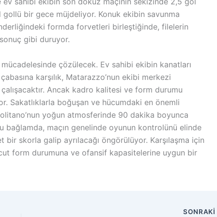
kle ev sahibi ekibin son dokuz maçının sekizinde 2,5 gol
ol gollü bir gece müjdeliyor. Konuk ekibin savunma
derliğindeki formda forvetleri birleştiğinde, filelerin
sonuç gibi duruyor.
 mücadelesinde çözülecek. Ev sahibi ekibin kanatları
 çabasına karşılık, Matarazzo’nun ekibi merkezi
 çalışacaktır. Ancak kadro kalitesi ve form durumu
rıyor. Sakatlıklarla boğuşan ve hücumdaki en önemli
politano’nun yoğun atmosferinde 90 dakika boyunca
u bağlamda, maçın genelinde oyunun kontrolünü elinde
t bir skorla galip ayrılacağı öngörülüyor. Karşılaşma için
evcut form durumuna ve ofansif kapasitelerine uygun bir
SONRAK