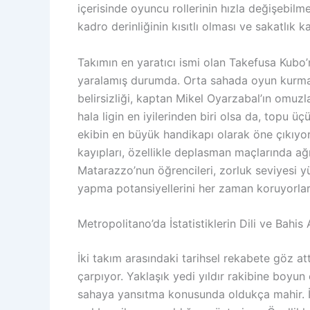
içerisinde oyuncu rollerinin hızla değişebil
kadro derinliğinin kısıtlı olması ve sakatlık ka
Takımın en yaratıcı ismi olan Takefusa Kubo’
yaralamış durumda. Orta sahada oyun kurma 
belirsizliği, kaptan Mikel Oyarzabal’ın omuzl
hala ligin en iyilerinden biri olsa da, topu 
ekibin en büyük handikapı olarak öne çıkı
kayıpları, özellikle deplasman maçlarında ağ
Matarazzo’nun öğrencileri, zorluk seviyesi y
yapma potansiyellerini her zaman koruyorlar
Metropolitano’da İstatistiklerin Dili ve Bahis 
İki takım arasındaki tarihsel rekabete göz at
çarpıyor. Yaklaşık yedi yıldır rakibine boyu
sahaya yansıtma konusunda oldukça mahir. İst