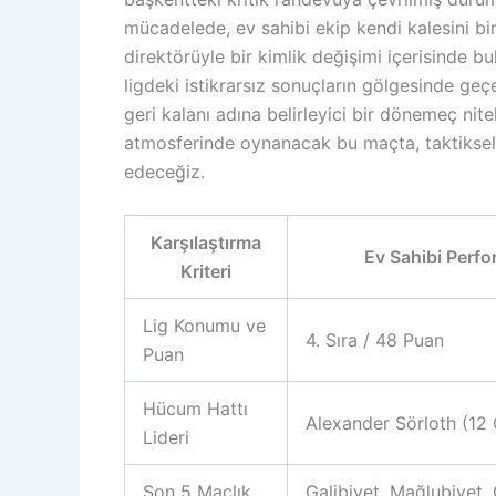
mücadelede, ev sahibi ekip kendi kalesini b
direktörüyle bir kimlik değişimi içerisinde 
ligdeki istikrarsız sonuçların gölgesinde ge
geri kalanı adına belirleyici bir dönemeç nite
atmosferinde oynanacak bu maçta, taktiksel d
edeceğiz.
Karşılaştırma
Ev Sahibi Perfo
Kriteri
Lig Konumu ve
4. Sıra / 48 Puan
Puan
Hücum Hattı
Alexander Sörloth (12 
Lideri
Son 5 Maçlık
Galibiyet, Mağlubiyet, 