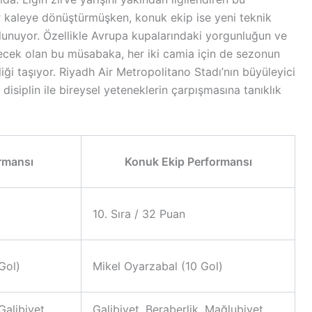
ir kaleye dönüştürmüşken, konuk ekip ise yeni teknik
bulunuyor. Özellikle Avrupa kupalarındaki yorgunluğun ve
çecek olan bu müsabaka, her iki camia için de sezonun
liği taşıyor. Riyadh Air Metropolitano Stadı’nın büyüleyici
isiplin ile bireysel yeteneklerin çarpışmasına tanıklık
rmansı
Konuk Ekip Performansı
10. Sıra / 32 Puan
Gol)
Mikel Oyarzabal (10 Gol)
Galibiyet,
Galibiyet, Beraberlik, Mağlubiyet,