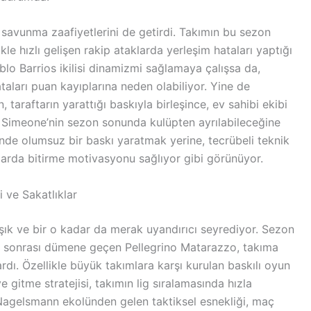
 savunma zaafiyetlerini de getirdi. Takımın bu sezon
le hızlı gelişen rakip ataklarda yerleşim hataları yaptığı
lo Barrios ikilisi dinamizmi sağlamaya çalışsa da,
taları puan kayıplarına neden olabiliyor. Yine de
araftarın yarattığı baskıyla birleşince, ev sahibi ekibi
 Simeone’nin sezon sonunda kulüpten ayrılabileceğine
inde olumsuz bir baskı yaratmak yerine, tecrübeli teknik
arda bitirme motivasyonu sağlıyor gibi görünüyor.
 ve Sakatlıklar
şık ve bir o kadar da merak uyandırıcı seyrediyor. Sezon
ği sonrası dümene geçen Pellegrino Matarazzo, takıma
dı. Özellikle büyük takımlara karşı kurulan baskılı oyun
 gitme stratejisi, takımın lig sıralamasında hızla
Nagelsmann ekolünden gelen taktiksel esnekliği, maç