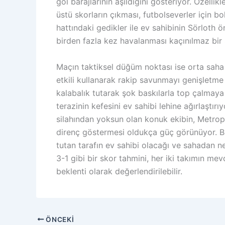
gol barajlarının aşıldığını gösteriyor. Özelli
üstü skorların çıkması, futbolseverler için b
hattındaki gedikler ile ev sahibinin Sörloth ön
birden fazla kez havalanması kaçınılmaz bir 
Maçın taktiksel düğüm noktası ise orta saha
etkili kullanarak rakip savunmayı genişletme
kalabalık tutarak şok baskılarla top çalmaya
terazinin kefesini ev sahibi lehine ağırlaştı
silahından yoksun olan konuk ekibin, Metro
direnç göstermesi oldukça güç görünüyor. B
tutan tarafın ev sahibi olacağı ve sahadan ne
3-1 gibi bir skor tahmini, her iki takımın m
beklenti olarak değerlendirilebilir.
ÖNCEKI