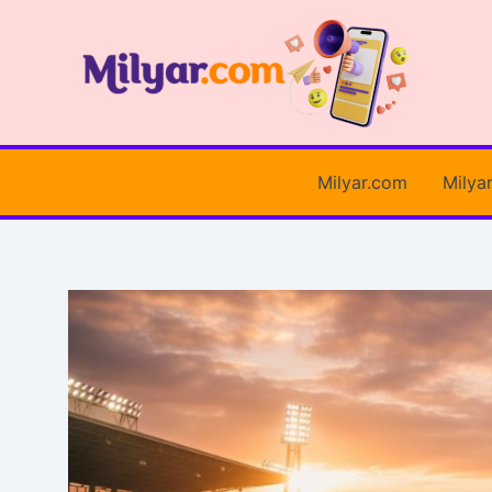
İçeriğe
atla
Milyar.com
Milya