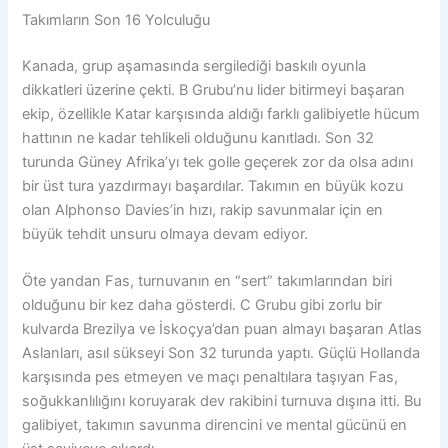
Takımların Son 16 Yolculuğu
Kanada, grup aşamasında sergilediği baskılı oyunla
dikkatleri üzerine çekti. B Grubu’nu lider bitirmeyi başaran
ekip, özellikle Katar karşısında aldığı farklı galibiyetle hücum
hattının ne kadar tehlikeli olduğunu kanıtladı. Son 32
turunda Güney Afrika’yı tek golle geçerek zor da olsa adını
bir üst tura yazdırmayı başardılar. Takımın en büyük kozu
olan Alphonso Davies’in hızı, rakip savunmalar için en
büyük tehdit unsuru olmaya devam ediyor.
Öte yandan Fas, turnuvanın en “sert” takımlarından biri
olduğunu bir kez daha gösterdi. C Grubu gibi zorlu bir
kulvarda Brezilya ve İskoçya’dan puan almayı başaran Atlas
Aslanları, asıl sükseyi Son 32 turunda yaptı. Güçlü Hollanda
karşısında pes etmeyen ve maçı penaltılara taşıyan Fas,
soğukkanlılığını koruyarak dev rakibini turnuva dışına itti. Bu
galibiyet, takımın savunma direncini ve mental gücünü en