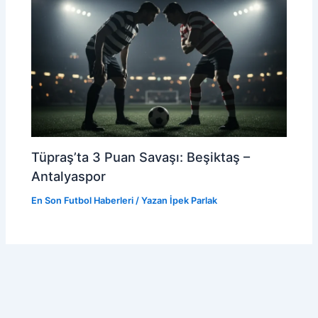
Tüpraş’ta 3 Puan Savaşı: Beşiktaş –
Antalyaspor
En Son Futbol Haberleri
/ Yazan
İpek Parlak