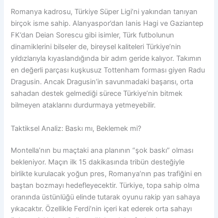
Romanya kadrosu, Türkiye Süper Ligi’ni yakından tanıyan
birçok isme sahip. Alanyaspor’dan Ianis Hagi ve Gaziantep
FK’dan Deian Sorescu gibi isimler, Türk futbolunun
dinamiklerini bilseler de, bireysel kaliteleri Türkiye’nin
yıldızlarıyla kıyaslandığında bir adım geride kalıyor. Takımın
en değerli parçası kuşkusuz Tottenham forması giyen Radu
Dragusin. Ancak Dragusin’in savunmadaki başarısı, orta
sahadan destek gelmediği sürece Türkiye’nin bitmek
bilmeyen ataklarını durdurmaya yetmeyebilir.
Taktiksel Analiz: Baskı mı, Beklemek mi?
Montella’nın bu maçtaki ana planının “şok baskı” olması
bekleniyor. Maçın ilk 15 dakikasında tribün desteğiyle
birlikte kurulacak yoğun pres, Romanya’nın pas trafiğini en
baştan bozmayı hedefleyecektir. Türkiye, topa sahip olma
oranında üstünlüğü elinde tutarak oyunu rakip yarı sahaya
yıkacaktır. Özellikle Ferdi’nin içeri kat ederek orta sahayı