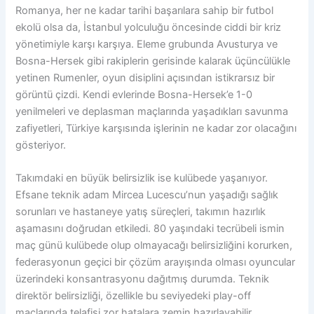
Romanya, her ne kadar tarihi başarılara sahip bir futbol
ekolü olsa da, İstanbul yolculuğu öncesinde ciddi bir kriz
yönetimiyle karşı karşıya. Eleme grubunda Avusturya ve
Bosna-Hersek gibi rakiplerin gerisinde kalarak üçüncülükle
yetinen Rumenler, oyun disiplini açısından istikrarsız bir
görüntü çizdi. Kendi evlerinde Bosna-Hersek’e 1-0
yenilmeleri ve deplasman maçlarında yaşadıkları savunma
zafiyetleri, Türkiye karşısında işlerinin ne kadar zor olacağını
gösteriyor.
Takımdaki en büyük belirsizlik ise kulübede yaşanıyor.
Efsane teknik adam Mircea Lucescu’nun yaşadığı sağlık
sorunları ve hastaneye yatış süreçleri, takımın hazırlık
aşamasını doğrudan etkiledi. 80 yaşındaki tecrübeli ismin
maç günü kulübede olup olmayacağı belirsizliğini korurken,
federasyonun geçici bir çözüm arayışında olması oyuncular
üzerindeki konsantrasyonu dağıtmış durumda. Teknik
direktör belirsizliği, özellikle bu seviyedeki play-off
maçlarında telafisi zor hatalara zemin hazırlayabilir.