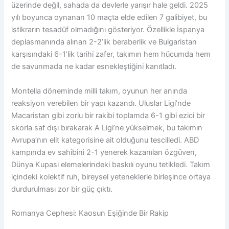
üzerinde değil, sahada da devlerle yarışır hale geldi. 2025
yılı boyunca oynanan 10 maçta elde edilen 7 galibiyet, bu
istikrarın tesadüf olmadığını gösteriyor. Özellikle İspanya
deplasmanında alınan 2-2’lik beraberlik ve Bulgaristan
karşısındaki 6-1’lik tarihi zafer, takımın hem hücumda hem
de savunmada ne kadar esnekleştiğini kanıtladı.
Montella döneminde milli takım, oyunun her anında
reaksiyon verebilen bir yapı kazandı. Uluslar Ligi’nde
Macaristan gibi zorlu bir rakibi toplamda 6-1 gibi ezici bir
skorla saf dışı bırakarak A Ligi’ne yükselmek, bu takımın
Avrupa’nın elit kategorisine ait olduğunu tescilledi. ABD
kampında ev sahibini 2-1 yenerek kazanılan özgüven,
Dünya Kupası elemelerindeki baskılı oyunu tetikledi. Takım
içindeki kolektif ruh, bireysel yeteneklerle birleşince ortaya
durdurulması zor bir güç çıktı.
Romanya Cephesi: Kaosun Eşiğinde Bir Rakip