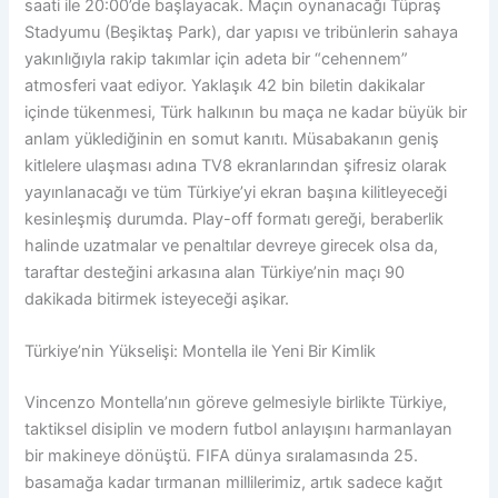
saati ile 20:00’de başlayacak. Maçın oynanacağı Tüpraş
Stadyumu (Beşiktaş Park), dar yapısı ve tribünlerin sahaya
yakınlığıyla rakip takımlar için adeta bir “cehennem”
atmosferi vaat ediyor. Yaklaşık 42 bin biletin dakikalar
içinde tükenmesi, Türk halkının bu maça ne kadar büyük bir
anlam yüklediğinin en somut kanıtı. Müsabakanın geniş
kitlelere ulaşması adına TV8 ekranlarından şifresiz olarak
yayınlanacağı ve tüm Türkiye’yi ekran başına kilitleyeceği
kesinleşmiş durumda. Play-off formatı gereği, beraberlik
halinde uzatmalar ve penaltılar devreye girecek olsa da,
taraftar desteğini arkasına alan Türkiye’nin maçı 90
dakikada bitirmek isteyeceği aşikar.
Türkiye’nin Yükselişi: Montella ile Yeni Bir Kimlik
Vincenzo Montella’nın göreve gelmesiyle birlikte Türkiye,
taktiksel disiplin ve modern futbol anlayışını harmanlayan
bir makineye dönüştü. FIFA dünya sıralamasında 25.
basamağa kadar tırmanan millilerimiz, artık sadece kağıt