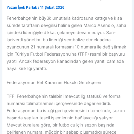
Yazan
İpek Parlak
/
11 Şubat 2026
Fenerbahçe’nin büyük umutlarla kadrosuna kattığı ve kısa
sürede taraftarın sevgilisi haline gelen Marco Asensio, saha
içindeki liderliğiyle dikkat çekmeye devam ediyor. Sarı-
lacivertli yönetim, bu liderliği sembolize etmek adına
oyuncunun 21 numaralı formasını 10 numara ile değiştirmek
için Türkiye Futbol Federasyonu’na (TFF) resmi bir başvuru
yaptı. Ancak federasyon kanadından gelen yanıt, camiada
hayal kırıklığı yarattı.
Federasyonun Ret Kararının Hukuki Gerekçeleri
TFF, Fenerbahçe’nin talebini mevcut lig statüsü ve forma
numarası talimatnamesi çerçevesinde değerlendirdi.
Federasyonun bu isteği geri çevirmesinin temelinde, sezon
başında yapılan tescil işlemlerinin bağlayıcılığı yatıyor.
Mevcut kurallara göre, bir futbolcu için sezon başında
belirlenen numara, mücbir bir sebep oluşmadığı sürece