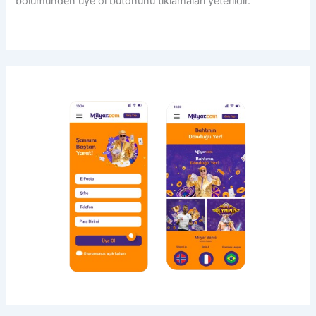
bölümünden üye ol butonunu tıklamaları yeterlidir.