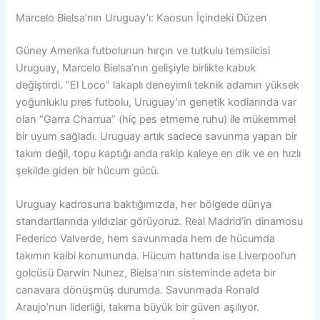
Marcelo Bielsa’nın Uruguay’ı: Kaosun İçindeki Düzen
Güney Amerika futbolunun hırçın ve tutkulu temsilcisi
Uruguay, Marcelo Bielsa’nın gelişiyle birlikte kabuk
değiştirdi. “El Loco” lakaplı deneyimli teknik adamın yüksek
yoğunluklu pres futbolu, Uruguay’ın genetik kodlarında var
olan “Garra Charrua” (hiç pes etmeme ruhu) ile mükemmel
bir uyum sağladı. Uruguay artık sadece savunma yapan bir
takım değil, topu kaptığı anda rakip kaleye en dik ve en hızlı
şekilde giden bir hücum gücü.
Uruguay kadrosuna baktığımızda, her bölgede dünya
standartlarında yıldızlar görüyoruz. Real Madrid’in dinamosu
Federico Valverde, hem savunmada hem de hücumda
takımın kalbi konumunda. Hücum hattında ise Liverpool’un
golcüsü Darwin Nunez, Bielsa’nın sisteminde adeta bir
canavara dönüşmüş durumda. Savunmada Ronald
Araujo’nun liderliği, takıma büyük bir güven aşılıyor.