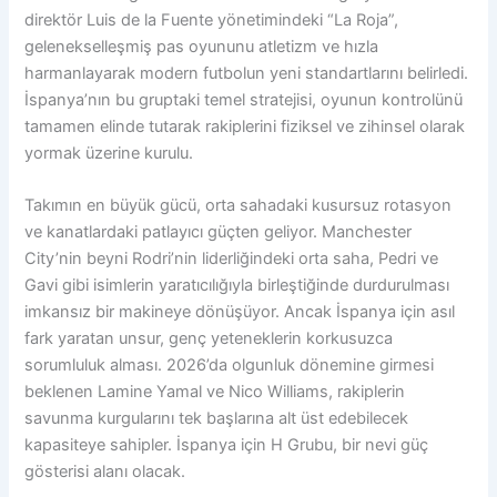
direktör Luis de la Fuente yönetimindeki “La Roja”,
gelenekselleşmiş pas oyununu atletizm ve hızla
harmanlayarak modern futbolun yeni standartlarını belirledi.
İspanya’nın bu gruptaki temel stratejisi, oyunun kontrolünü
tamamen elinde tutarak rakiplerini fiziksel ve zihinsel olarak
yormak üzerine kurulu.
Takımın en büyük gücü, orta sahadaki kusursuz rotasyon
ve kanatlardaki patlayıcı güçten geliyor. Manchester
City’nin beyni Rodri’nin liderliğindeki orta saha, Pedri ve
Gavi gibi isimlerin yaratıcılığıyla birleştiğinde durdurulması
imkansız bir makineye dönüşüyor. Ancak İspanya için asıl
fark yaratan unsur, genç yeteneklerin korkusuzca
sorumluluk alması. 2026’da olgunluk dönemine girmesi
beklenen Lamine Yamal ve Nico Williams, rakiplerin
savunma kurgularını tek başlarına alt üst edebilecek
kapasiteye sahipler. İspanya için H Grubu, bir nevi güç
gösterisi alanı olacak.