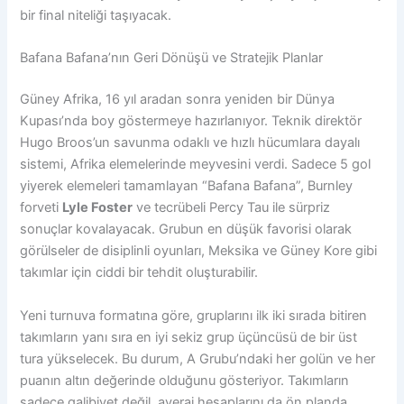
bir final niteliği taşıyacak.
Bafana Bafana’nın Geri Dönüşü ve Stratejik Planlar
Güney Afrika, 16 yıl aradan sonra yeniden bir Dünya
Kupası’nda boy göstermeye hazırlanıyor. Teknik direktör
Hugo Broos’un savunma odaklı ve hızlı hücumlara dayalı
sistemi, Afrika elemelerinde meyvesini verdi. Sadece 5 gol
yiyerek elemeleri tamamlayan “Bafana Bafana”, Burnley
forveti
Lyle Foster
ve tecrübeli Percy Tau ile sürpriz
sonuçlar kovalayacak. Grubun en düşük favorisi olarak
görülseler de disiplinli oyunları, Meksika ve Güney Kore gibi
takımlar için ciddi bir tehdit oluşturabilir.
Yeni turnuva formatına göre, gruplarını ilk iki sırada bitiren
takımların yanı sıra en iyi sekiz grup üçüncüsü de bir üst
tura yükselecek. Bu durum, A Grubu’ndaki her golün ve her
puanın altın değerinde olduğunu gösteriyor. Takımların
sadece galibiyet değil, averaj hesaplarını da ön planda