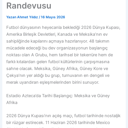
Randevusu
Yazan
Ahmet Yıldız
/
16 Mayıs 2026
Futbol dünyasının heyecanla beklediği 2026 Dünya Kupası,
Amerika Birleşik Devletleri, Kanada ve Meksika’nın ev
sahipliğinde kapılarını açmaya hazırlanıyor. 48 takımın
mücadele edeceği bu dev organizasyonun başlangıç
noktası olan A Grubu, hem tarihsel bir tekerrüre hem de
farklı kıtalardan gelen futbol kültürlerinin çarpışmasına
sahne olacak. Meksika, Güney Afrika, Güney Kore ve
Çekya’nın yer aldığı bu grup, turnuvanın en dengeli ve
merak uyandıran eşleşmelerinden birini sunuyor.
Estadio Azteca’da Tarihi Başlangıç: Meksika ve Güney
Afrika
2026 Dünya Kupası’nın açılış maçı, futbol tarihinde nostaljik
bir rüzgar estirecek. 11 Haziran 2026 tarihinde Mexico