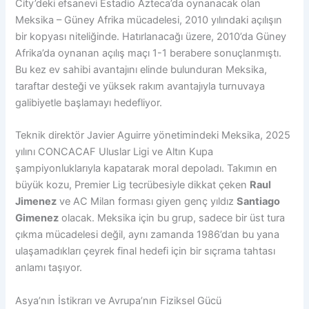
City’deki efsanevi Estadio Azteca’da oynanacak olan
Meksika – Güney Afrika mücadelesi, 2010 yılındaki açılışın
bir kopyası niteliğinde. Hatırlanacağı üzere, 2010’da Güney
Afrika’da oynanan açılış maçı 1-1 berabere sonuçlanmıştı.
Bu kez ev sahibi avantajını elinde bulunduran Meksika,
taraftar desteği ve yüksek rakım avantajıyla turnuvaya
galibiyetle başlamayı hedefliyor.
Teknik direktör Javier Aguirre yönetimindeki Meksika, 2025
yılını CONCACAF Uluslar Ligi ve Altın Kupa
şampiyonluklarıyla kapatarak moral depoladı. Takımın en
büyük kozu, Premier Lig tecrübesiyle dikkat çeken
Raul
Jimenez
ve AC Milan forması giyen genç yıldız
Santiago
Gimenez
olacak. Meksika için bu grup, sadece bir üst tura
çıkma mücadelesi değil, aynı zamanda 1986’dan bu yana
ulaşamadıkları çeyrek final hedefi için bir sıçrama tahtası
anlamı taşıyor.
Asya’nın İstikrarı ve Avrupa’nın Fiziksel Gücü