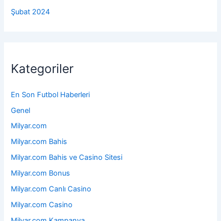
Şubat 2024
Kategoriler
En Son Futbol Haberleri
Genel
Milyar.com
Milyar.com Bahis
Milyar.com Bahis ve Casino Sitesi
Milyar.com Bonus
Milyar.com Canlı Casino
Milyar.com Casino
Milyar.com Kampanya